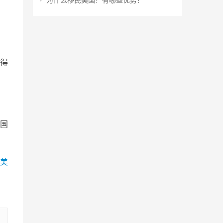
得
国
美