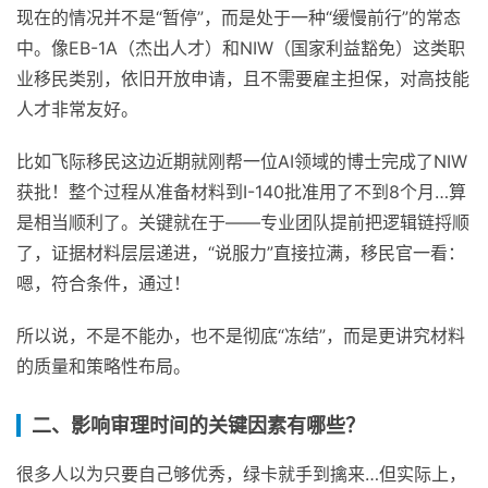
现在的情况并不是“暂停”，而是处于一种“缓慢前行”的常态
中。像EB-1A（杰出人才）和NIW（国家利益豁免）这类职
业移民类别，依旧开放申请，且不需要雇主担保，对高技能
人才非常友好。
比如飞际移民这边近期就刚帮一位AI领域的博士完成了NIW
获批！整个过程从准备材料到I-140批准用了不到8个月…算
是相当顺利了。关键就在于——专业团队提前把逻辑链捋顺
了，证据材料层层递进，“说服力”直接拉满，移民官一看：
嗯，符合条件，通过！
所以说，不是不能办，也不是彻底“冻结”，而是更讲究材料
的质量和策略性布局。
二、影响审理时间的关键因素有哪些？
很多人以为只要自己够优秀，绿卡就手到擒来…但实际上，