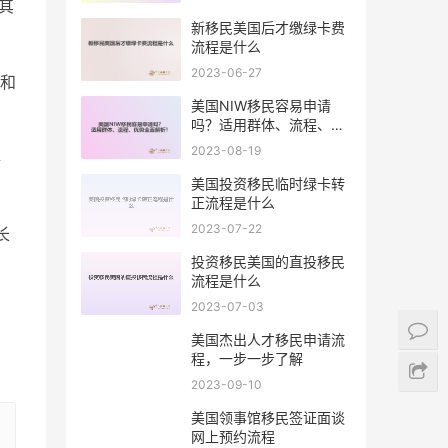
其
新移民美国后才缴绿卡费
流程是什么
2023-06-27
和
美国NIW移民容易申请
吗？适用群体、流程、优
势全面解析！
2023-08-19
事
美国投资移民临时绿卡转
正流程是什么
2023-07-22
长
投资移民美国的直投移民
流程是什么
2023-07-03
美国杰出人才移民申请流
程，一步一步了解
2023-09-10
美国领事馆移民签证面谈
网上预约流程