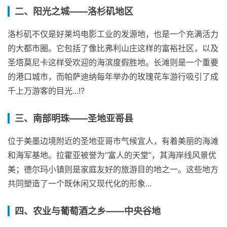
二、阳光之城——洛杉矶地区
洛杉矶不仅是好莱坞电影工业的发源地，也是一个充满活力
的大都市圈。它包括了像比弗利山庄这样的富裕社区，以及
圣塔莫尼卡这样受欢迎的海滨度假胜地。长滩则是一个重要
的港口城市，而帕萨迪纳每年举办的玫瑰花车游行吸引了成
千上万游客的目光...!?
三、南部明珠——圣地亚哥县
位于美墨边境附近的圣地亚哥市气候宜人，有着美丽的海滩
和海军基地。拉霍亚被誉为“富人的天堂”，其海岸线风景优
美；德尔玛小镇则是家庭友好的旅游目的地之一。这些地方
共同塑造了一个既休闲又现代化的形象...
四、农业与葡萄酒之乡——中央谷地