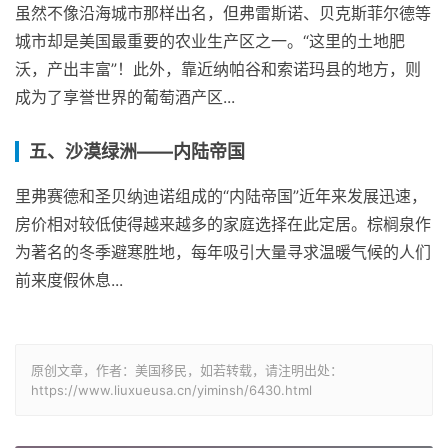
虽然不像沿海城市那样出名，但弗雷斯诺、贝克斯菲尔德等
城市却是美国最重要的农业生产区之一。“这里的土地肥
沃，产出丰富”！此外，靠近纳帕谷和索诺玛县的地方，则
成为了享誉世界的葡萄酒产区...
五、沙漠绿洲——内陆帝国
里弗赛德和圣贝纳迪诺组成的“内陆帝国”近年来发展迅速，
房价相对较低使得越来越多的家庭选择在此定居。棕榈泉作
为著名的冬季避寒胜地，每年吸引大量寻求温暖气候的人们
前来度假休息...
原创文章，作者：美国移民，如若转载，请注明出处：
https://www.liuxueusa.cn/yiminsh/6430.html