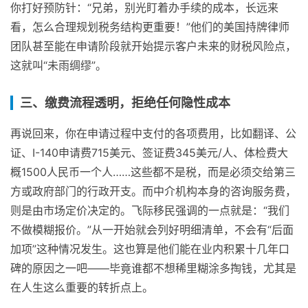
你打好预防针：“兄弟，别光盯着办手续的成本，长远来
看，怎么合理规划税务结构更重要！”他们的美国持牌律师
团队甚至能在申请阶段就开始提示客户未来的财税风险点，
这就叫“未雨绸缪”。
三、缴费流程透明，拒绝任何隐性成本
再说回来，你在申请过程中支付的各项费用，比如翻译、公
证、I-140申请费715美元、签证费345美元/人、体检费大
概1500人民币一个人……这些都不是税，而是必须交给第三
方或政府部门的行政开支。而中介机构本身的咨询服务费，
则是由市场定价决定的。飞际移民强调的一点就是：“我们
不做模糊报价。”从一开始就会列好明细清单，不会有“后面
加项”这种情况发生。这也算是他们能在业内积累十几年口
碑的原因之一吧——毕竟谁都不想稀里糊涂多掏钱，尤其是
在人生这么重要的转折点上。