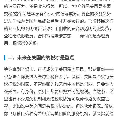
的消费行为，不是收入行为。所以，“中介移民美国要不要
交税”这个问题本身有点小小的误解成分。真正的税务义务
是从你成为美国居民或公民后才开始履行的。飞际移民这样
的专业机构会明确告诉你：咱们收的是合规透明的服务费，
全程无隐形收费，合同写得清清楚楚——你付的是办理费
用，跟“税”没关系。
二、未来在美国的纳税才是重点
等你拿到了绿卡，正式成为了美国税务居民，那恭喜你——
也意味着你要进入全球征税体系了。没错！美国是个实行全
球征税的国家，不管你赚的钱来自中国还是巴西，只要你人
在美国、有身份，原则上都要申报并可能缴税。当然啦，这
里也有不少减免机制和双边税收协定可以帮你避免双重征
税，比如说中美之间是有税收协定的。但这块水很深…所以
像飞际移民这种有着中美两地团队的服务机构，就会提前给