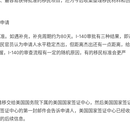
、最容易获得批准的移民项目，还为今后收集整理移民材料和创
民申请
准。如遇补充，补充周期约为80天。I-140审批有三种结果，即
民官员认为申请人水平稳定杰出，但距离杰出还有一点距离，给
握，I-140的审查流程有一定的随机原因，有的移民标准会更严
申请移交给美国国务院下属的美国国家签证中心，然后美国国家签
签证中心的第一封邮件会告诉申请人，美国国家签证中心已经收
的后续信息。